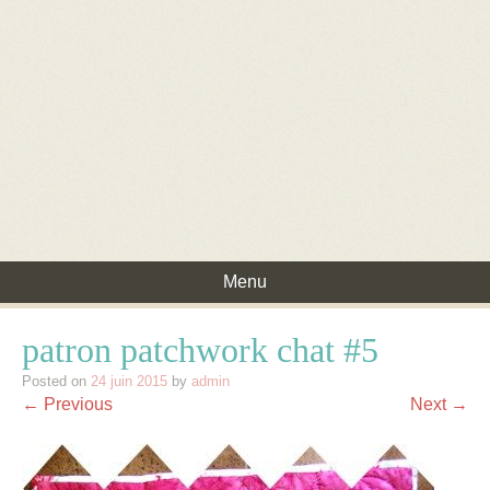
Menu
Skip to content
patron patchwork chat #5
Posted on
24 juin 2015
by
admin
← Previous
Next →