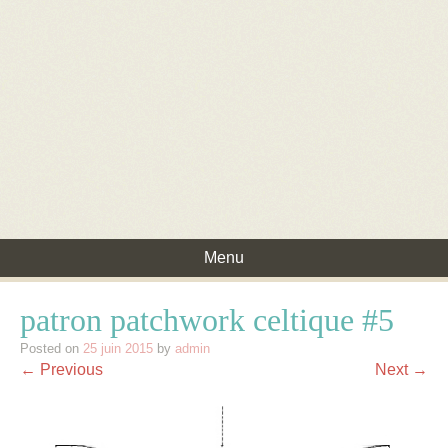
Menu
Skip to content
patron patchwork celtique #5
Posted on
25 juin 2015
by
admin
← Previous
Next →