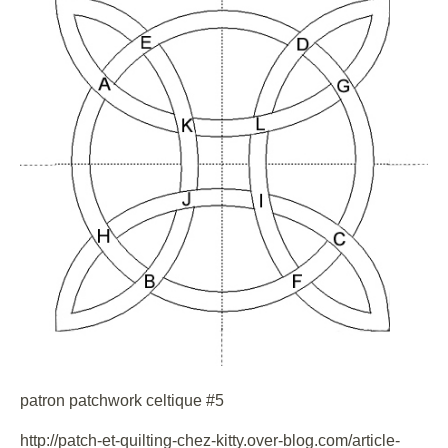
patron patchwork celtique #5
http://patch-et-quilting-chez-kitty.over-blog.com/article-